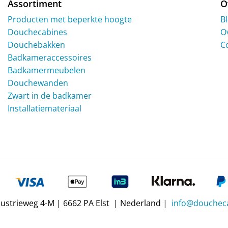
Assortiment
O
Producten met beperkte hoogte
B
Douchecabines
O
Douchebakken
C
Badkameraccessoires
Badkamermeubelen
Douchewanden
Zwart in de badkamer
Installatiemateriaal
dustrieweg 4-M | 6662 PA Elst | Nederland |
info@doucheca