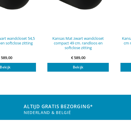
art wandcloset 54,5
Kansas Mat zwart wandcloset
Kansa
en softclose zitting
compact 49 cm. randloos en
cm r
softclose zitting
€
589,00
€
589,00
Bekijk
Bekijk
ALTIJD GRATIS BEZORGING*
NEDERLAND & BELGIË