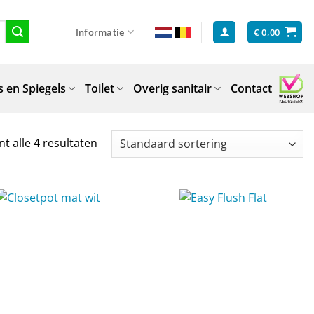
Informatie
€
0,00
 en Spiegels
Toilet
Overig sanitair
Contact
t alle 4 resultaten