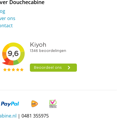
ver Douchecabine
log
ver ons
ontact
bine.nl
| 0481 355975