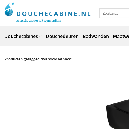
Ga
naar
Zoeken
naar:
inhoud
Douchecabines
Douchedeuren
Badwanden
Maatw
Producten getagged “wandclosetpack”