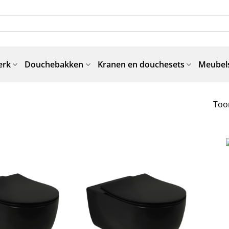
erk
Douchebakken
Kranen en douchesets
Meubels
Toon