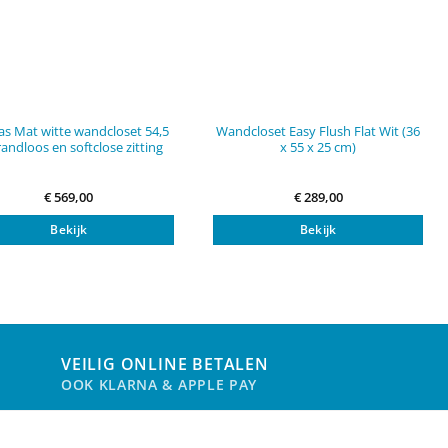
s Mat witte wandcloset 54,5
Wandcloset Easy Flush Flat Wit (36
andloos en softclose zitting
x 55 x 25 cm)
€
569,00
€
289,00
Bekijk
Bekijk
VEILIG ONLINE BETALEN
OOK KLARNA & APPLE PAY