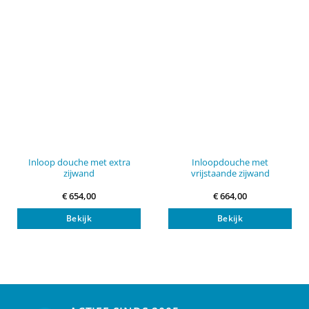
worden
op
de
productpagina
Inloop douche met extra
Inloopdouche met
zijwand
vrijstaande zijwand
€
654,00
€
664,00
Bekijk
Bekijk