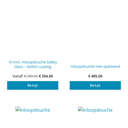
10 mm. Inloopdouche Safety
Inloopdouche met spatwand
Glass – NANO coating
Vanaf:
€
389,00
€
354,00
€
485,00
Dit
Bekijk
Bekijk
product
heeft
meerdere
variaties.
Deze
optie
kan
gekozen