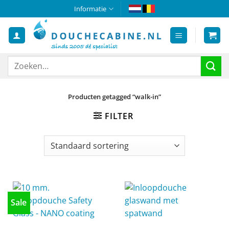
Ga
Informatie
naar
inhoud
Zoeken
naar:
Producten getagged “walk-in”
FILTER
Sale