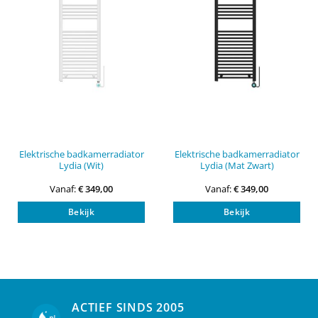
Elektrische badkamerradiator
Elektrische badkamerradiator
Lydia (Wit)
Lydia (Mat Zwart)
Vanaf:
€
349,00
Vanaf:
€
349,00
Dit
Dit
Bekijk
Bekijk
product
pro
heeft
heef
meerdere
mee
variaties.
vari
Deze
Dez
optie
opti
kan
kan
ACTIEF SINDS 2005
gekozen
gek