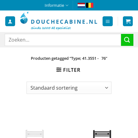
Ga
Informatie
naar
inhoud
Zoeken
naar:
Producten getagged “Type; 41.3551 - 76”
FILTER