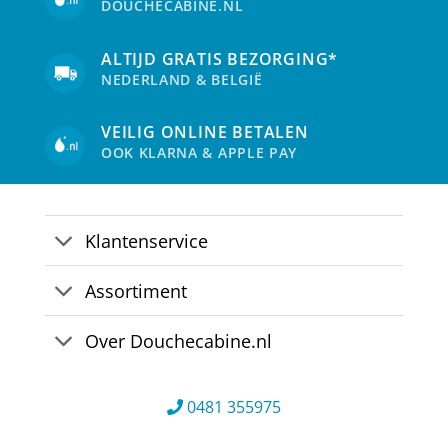
DOUCHECABINE.NL
worden
wor
op
op
de
de
ALTIJD GRATIS BEZORGING*
productpagina
pro
NEDERLAND & BELGIË
VEILIG ONLINE BETALEN
OOK KLARNA & APPLE PAY
Klantenservice
Assortiment
Over Douchecabine.nl
0481 355975