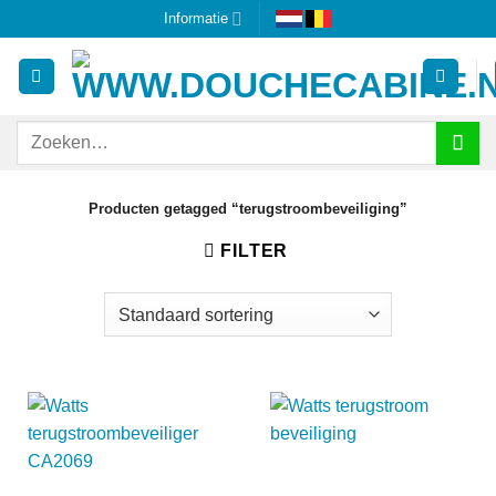
Ga
Informatie
naar
inhoud
Zoeken
naar:
Producten getagged “terugstroombeveiliging”
FILTER