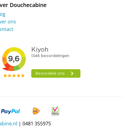
ver Douchecabine
log
ver ons
ontact
bine.nl
| 0481 355975