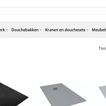
erk
Douchebakken
Kranen en douchesets
Meubels
Toon