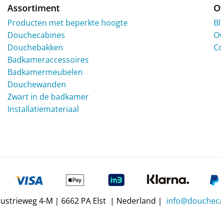
productpagina
Assortiment
O
Producten met beperkte hoogte
B
Douchecabines
O
Douchebakken
C
Badkameraccessoires
Badkamermeubelen
Douchewanden
Zwart in de badkamer
Installatiemateriaal
dustrieweg 4-M | 6662 PA Elst | Nederland |
info@doucheca