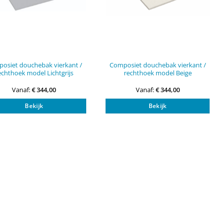
osiet douchebak vierkant /
Composiet douchebak vierkant /
echthoek model Lichtgrijs
rechthoek model Beige
Vanaf:
€
344,00
Vanaf:
€
344,00
Dit
Dit
Bekijk
Bekijk
product
pro
heeft
heef
meerdere
mee
variaties.
vari
Deze
Dez
optie
opti
kan
kan
gekozen
gek
worden
wor
op
op
de
de
na
productpagina
pro