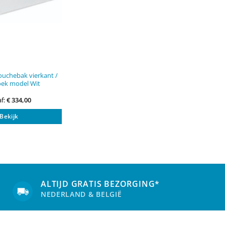
uchebak vierkant /
oek model Wit
f:
€
334,00
Dit
Bekijk
product
heeft
meerdere
variaties.
Deze
optie
kan
ALTIJD GRATIS BEZORGING*
gekozen
NEDERLAND & BELGIË
worden
op
de