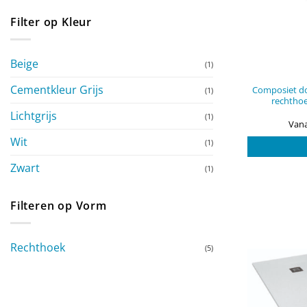
Filter op Kleur
Beige
(1)
Cementkleur Grijs
Composiet do
(1)
rechtho
Lichtgrijs
(1)
Vana
Wit
(1)
Zwart
(1)
Filteren op Vorm
Rechthoek
(5)