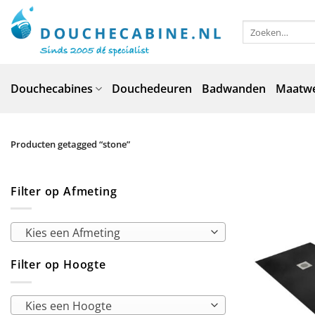
Ga
naar
Zoeken
naar:
inhoud
Douchecabines
Douchedeuren
Badwanden
Maatw
Producten getagged “stone”
Filter op Afmeting
Kies een Afmeting
Filter op Hoogte
Kies een Hoogte