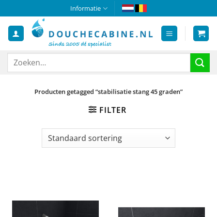
Ga
Informatie
naar
inhoud
Zoeken
naar:
Producten getagged “stabilisatie stang 45 graden”
FILTER