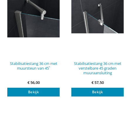
Stabilisatiestang 36 cm met
Stabilisatiestang 36 cm met
muursteun van 45˚
verstelbare 45 graden
muuraansluiting
€
56,00
€
57,50
Bekijk
Bekijk