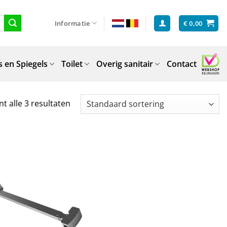
Informatie
€
0,00
 en Spiegels
Toilet
Overig sanitair
Contact
t alle 3 resultaten