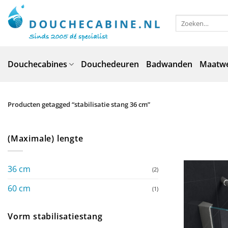
Ga
naar
Zoeken
naar:
inhoud
Douchecabines
Douchedeuren
Badwanden
Maatw
Producten getagged “stabilisatie stang 36 cm”
(Maximale) lengte
36 cm
(2)
60 cm
(1)
Vorm stabilisatiestang