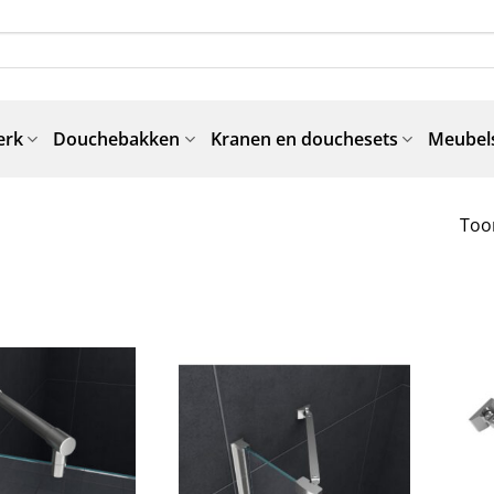
erk
Douchebakken
Kranen en douchesets
Meubels
Toon