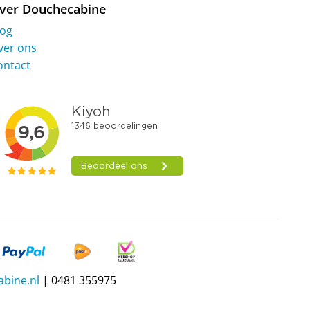
ver Douchecabine
log
ver ons
ontact
bine.nl
| 0481 355975