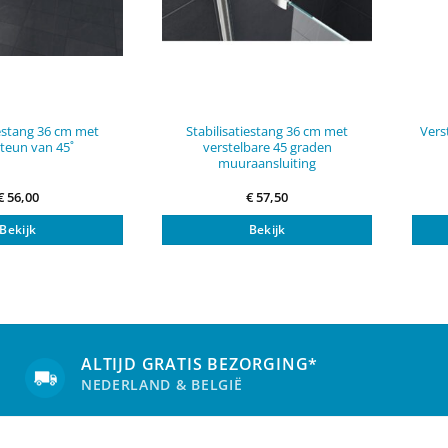
iestang 36 cm met
Stabilisatiestang 36 cm met
Vers
teun van 45˚
verstelbare 45 graden
muuraansluiting
€
56,00
€
57,50
Bekijk
Bekijk
ALTIJD GRATIS BEZORGING*
NEDERLAND & BELGIË