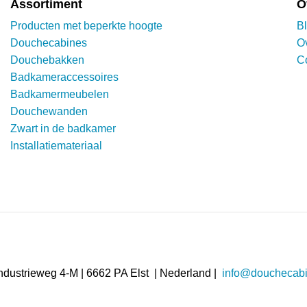
Assortiment
O
Producten met beperkte hoogte
B
Douchecabines
O
Douchebakken
C
Badkameraccessoires
Badkamermeubelen
Douchewanden
Zwart in de badkamer
Installatiemateriaal
ndustrieweg 4-M | 6662 PA Elst | Nederland |
info@douchecabi