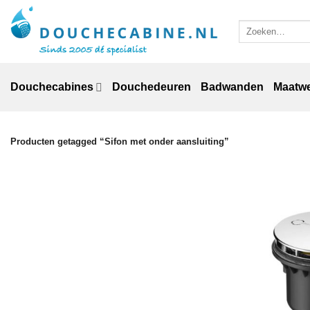
Ga
naar
Zoeken
naar:
inhoud
Douchecabines
Douchedeuren
Badwanden
Maatw
Producten getagged “Sifon met onder aansluiting”