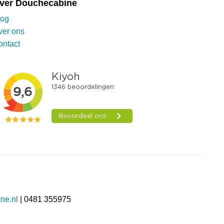
ver Douchecabine
log
ver ons
ontact
ne.nl
| 0481 355975