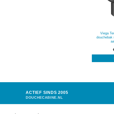
Viega T
douchebak s
aa
ACTIEF SINDS 2005
DOUCHECABINE.NL