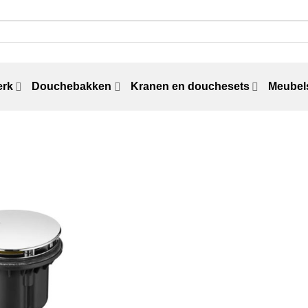
erk
Douchebakken
Kranen en douchesets
Meubels