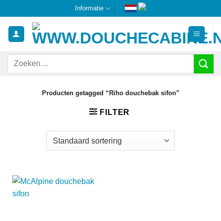
Ga
Informatie
naar
inhoud
Zoeken
naar:
Producten getagged “Riho douchebak sifon”
FILTER