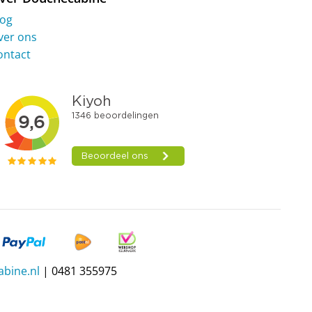
log
ver ons
ontact
bine.nl
| 0481 355975