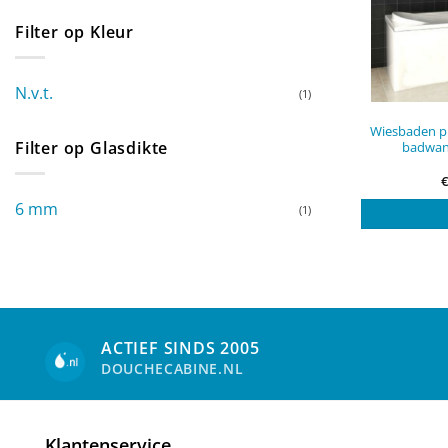
Filter op Kleur
N.v.t.
(1)
Wiesbaden pr
Filter op Glasdikte
badwan
6 mm
(1)
ACTIEF SINDS 2005
DOUCHECABINE.NL
Klantenservice