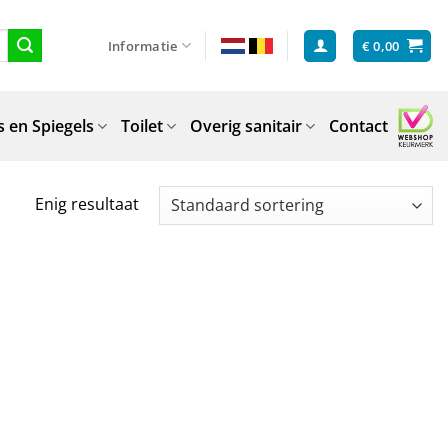
Informatie
€
0,00
 en Spiegels
Toilet
Overig sanitair
Contact
Enig resultaat