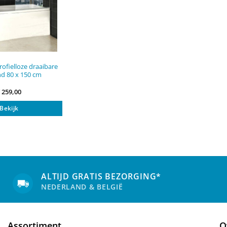
ofielloze draaibare
d 80 x 150 cm
€
259,00
Bekijk
ALTIJD GRATIS BEZORGING*
NEDERLAND & BELGIË
Assortiment
O