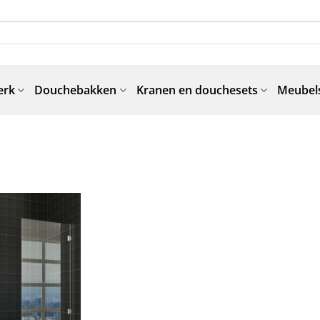
erk
Douchebakken
Kranen en douchesets
Meubels