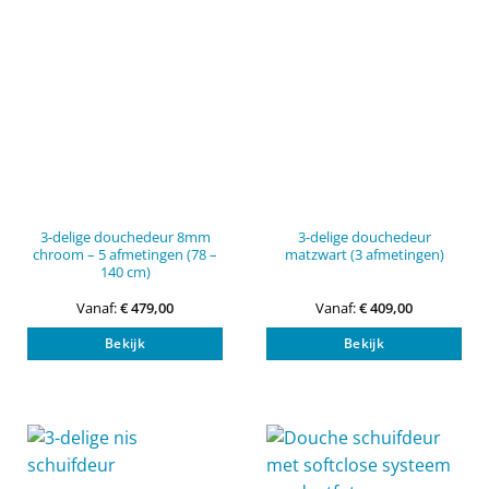
3-delige douchedeur 8mm
3-delige douchedeur
chroom – 5 afmetingen (78 –
matzwart (3 afmetingen)
140 cm)
Vanaf:
€
479,00
Vanaf:
€
409,00
Dit
Dit
Bekijk
Bekijk
product
pro
heeft
heef
meerdere
mee
variaties.
vari
Deze
Dez
optie
opti
kan
kan