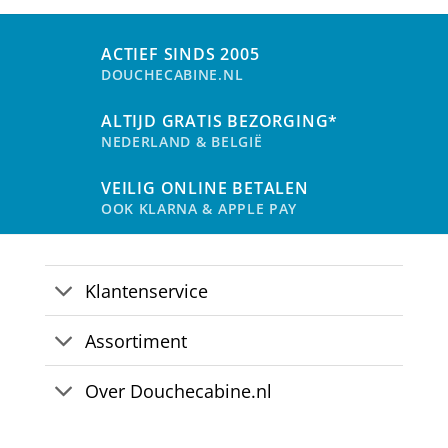
Deze
Dez
optie
opti
kan
kan
ACTIEF SINDS 2005
gekozen
gek
DOUCHECABINE.NL
worden
wor
op
op
ALTIJD GRATIS BEZORGING*
de
de
NEDERLAND & BELGIË
productpagina
pro
VEILIG ONLINE BETALEN
OOK KLARNA & APPLE PAY
Klantenservice
Assortiment
Over Douchecabine.nl