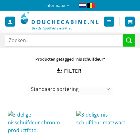
Ga
Informatie
naar
inhoud
Zoeken
naar:
Producten getagged “nis schuifdeur”
FILTER