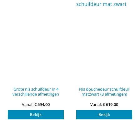
optie
opti
kan
kan
gekozen
gek
worden
wor
op
op
de
de
productpagina
pro
Grote nis schuifdeur in 4
Nis douchedeur schuifdeur
verschillende afmetingen
matzwart (3 afmetingen)
Vanaf:
€
594,00
Vanaf:
€
619,00
Dit
Dit
Bekijk
Bekijk
product
pro
heeft
heef
meerdere
mee
variaties.
vari