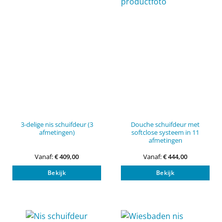
gekozen
gek
worden
wor
op
op
de
de
productpagina
pro
3-delige nis schuifdeur (3
Douche schuifdeur met
afmetingen)
softclose systeem in 11
afmetingen
Vanaf:
€
409,00
Vanaf:
€
444,00
Dit
Dit
Bekijk
Bekijk
product
pro
heeft
heef
meerdere
mee
variaties.
vari
Deze
Dez