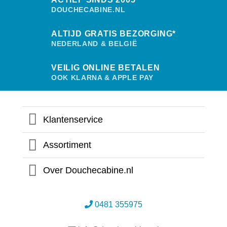
gekozen
DOUCHECABINE.NL
worden
op
ALTIJD GRATIS BEZORGING*
de
productpagina
NEDERLAND & BELGIË
VEILIG ONLINE BETALEN
OOK KLARNA & APPLE PAY
Klantenservice
Assortiment
Over Douchecabine.nl
0481 355975