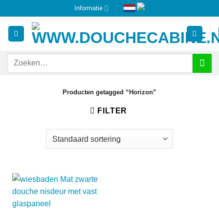
Ga
Informatie
naar
inhoud
Zoeken
naar:
Producten getagged “Horizon”
FILTER