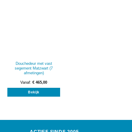
Douchedeur met vast
segement Matzwart (7
afmetingen)
Vanaf:
€
465,00
Dit
Bekijk
product
heeft
meerdere
variaties.
Deze
optie
kan
ACTIEF SINDS 2005