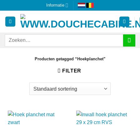
Ga
Informatie
naar
inhoud
Zoeken
naar:
Producten getagged “Hoekplanchet”
FILTER