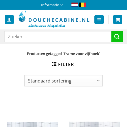
Ga
Informatie
naar
inhoud
Zoeken
naar:
Producten getagged “frame voor vijfhoek”
FILTER