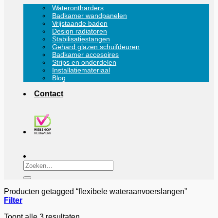
Waterontharders
Badkamer wandpanelen
Vrijstaande baden
Design radiatoren
Stabilisatiestangen
Gehard glazen schuifdeuren
Badkamer accesoires
Strips en onderdelen
Installatiemateriaal
Blog
Contact
Zoeken
naar:
Producten getagged “flexibele wateraanvoerslangen”
Filter
Toont alle 3 resultaten