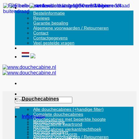
Ga
Informatie
naar
Bestelinformatie
Reviews
inhoud
Garantie bepaling
Algemene voorwaarden / Retourneren
Contact
Contactgegevens
Veel gestelde vragen
Douchecabines
Zoeken
naar:
Alle douchecabines (+handige filter)
Complete douchecabines
Informatie
Douchecabines met beperkte hoogte
Bestelinformatie
Douchecabine kwartrond
Reviews
Douchecabines vierkant/rechthoek
Garantie bepaling
Douchecabine U-vorm
Algemene voorwaarden / Retourneren