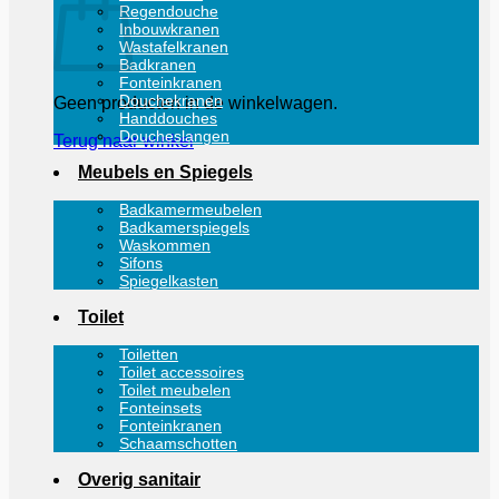
Regendouche
Inbouwkranen
Wastafelkranen
Badkranen
Fonteinkranen
Douchekranen
Geen producten in de winkelwagen.
Handdouches
Doucheslangen
Terug naar winkel
Meubels en Spiegels
Badkamermeubelen
Badkamerspiegels
Waskommen
Sifons
Spiegelkasten
Toilet
Toiletten
Toilet accessoires
Toilet meubelen
Fonteinsets
Fonteinkranen
Schaamschotten
Overig sanitair