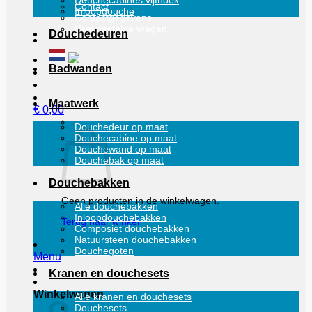
Douchecabines vijfhoek
Contact
Inloopdouche
Contactgegevens
Veel gestelde vragen
Douchedeuren
Badwanden
Maatwerk
€
0,00
Douchedeur op maat
Douchecabine op maat
Douchewand op maat
Douchebak op maat
Douchebakken
Geen producten in de winkelwagen.
Alle douchebakken
Inloopdouchebakken
Terug naar winkel
Composiet douchebakken
Natuursteen douchebakken
Douchegoten
Menu
Kranen en douchesets
Winkelwagen
Alle kranen en douchesets
Douchesets