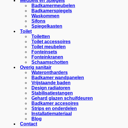
Meubels en Spiegels
Badkamermeubelen
Badkamerspiegels
Waskommen
Sifons
Spiegelkasten
Toilet
Toiletten
Toilet accessoires
Toilet meubelen
Fonteinsets
Fonteinkranen
Schaamschotten
Overig sanitair
Waterontharders
Badkamer wandpanelen
Vrijstaande baden
Design radiatoren
Stabilisatiestangen
Gehard glazen schuifdeuren
Badkamer accesoires
Strips en onderdelen
Installatiemateriaal
Blog
Contact