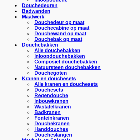
Douchedeuren
Badwanden
Maatwerk
Douchedeur op maat
Douchecabine op maat
Douchewand op maat
Douchebak op maat
Douchebakken
Alle douchebakken
Inloopdouchebakken
Composiet douchebakken
Natuursteen douchebakken
Douchegoten
Kranen en douchesets
Alle kranen en douchesets
Douchesets
Regendouche
Inbouwkranen
Wastafelkranen
Badkranen
Fonteinkranen
Douchekranen
Handdouches
Doucheslangen