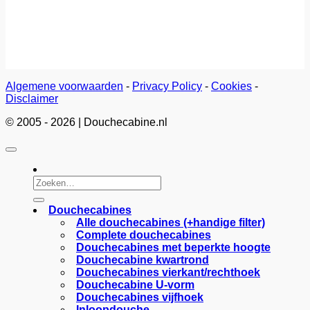
Algemene voorwaarden
-
Privacy Policy
-
Cookies
-
Disclaimer
© 2005 - 2026 | Douchecabine.nl
Zoeken
naar:
Douchecabines
Alle douchecabines (+handige filter)
Complete douchecabines
Douchecabines met beperkte hoogte
Douchecabine kwartrond
Douchecabines vierkant/rechthoek
Douchecabine U-vorm
Douchecabines vijfhoek
Inloopdouche