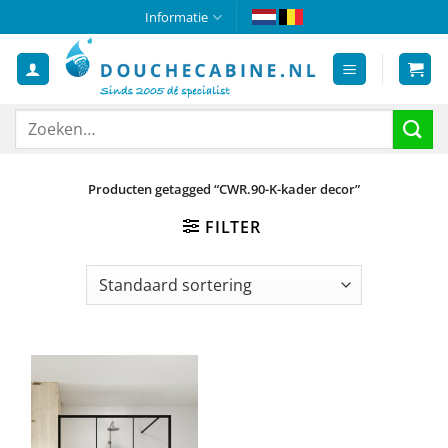
Ga
Informatie
naar
inhoud
Zoeken
naar:
Producten getagged “CWR.90-K-kader decor”
FILTER