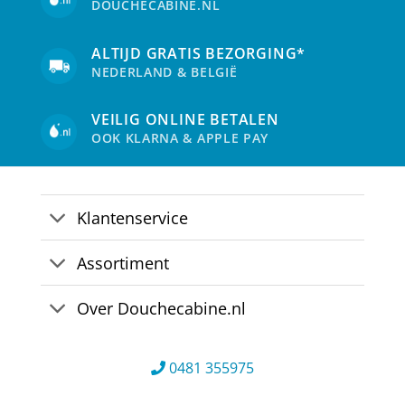
DOUCHECABINE.NL
worden
op
de
ALTIJD GRATIS BEZORGING*
productpagina
NEDERLAND & BELGIË
VEILIG ONLINE BETALEN
OOK KLARNA & APPLE PAY
Klantenservice
Assortiment
Over Douchecabine.nl
0481 355975