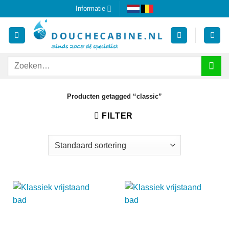
Ga
Informatie
naar
inhoud
Zoeken
naar:
Producten getagged “classic”
FILTER