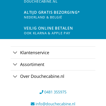
DOUCHECABINE.NL
worden
op
ALTIJD GRATIS BEZORGING*
de
NEDERLAND & BELGIË
productpagina
VEILIG ONLINE BETALEN
OOK KLARNA & APPLE PAY
Klantenservice
Assortiment
Over Douchecabine.nl
0481 355975
info@douchecabine.nl