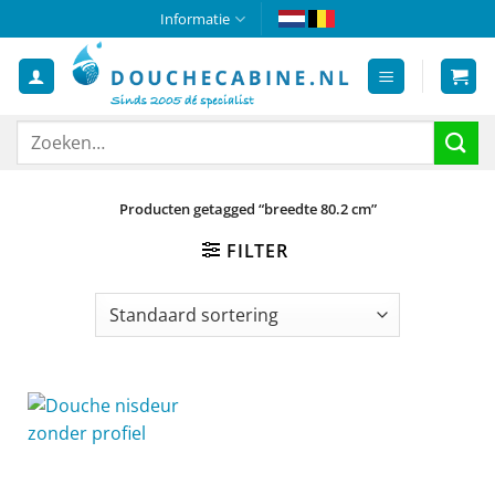
Ga
Informatie
naar
inhoud
Zoeken
naar:
Producten getagged “breedte 80.2 cm”
FILTER