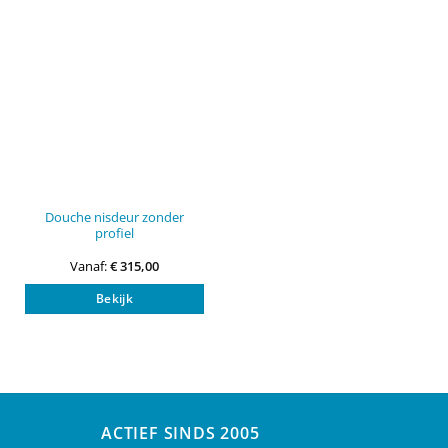
Douche nisdeur zonder
profiel
Vanaf:
€
315,00
Dit
Bekijk
product
heeft
meerdere
variaties.
Deze
optie
kan
ACTIEF SINDS 2005
gekozen