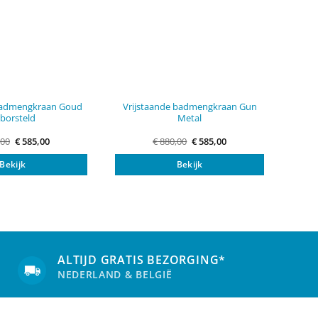
 badmengkraan Goud
Vrijstaande badmengkraan Gun
borsteld
Metal
Oorspronkelijke
Huidige
Oorspronkelijke
Huidige
,00
€
585,00
€
880,00
€
585,00
prijs
prijs
prijs
prijs
was:
is:
was:
is:
Bekijk
Bekijk
€ 880,00.
€ 585,00.
€ 880,00.
€ 585,00.
ALTIJD GRATIS BEZORGING*
NEDERLAND & BELGIË