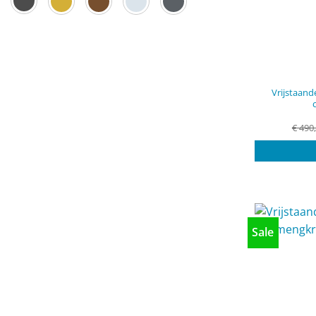
Vrijstaan
€
490
Sale