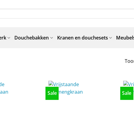
erk
Douchebakken
Kranen en douchesets
Meubels
Toon
Sale
Sale