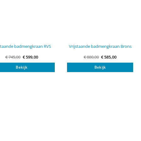
jstaande badmengkraan RVS
Vrijstaande badmengkraan Brons
Oorspronkelijke
Huidige
Oorspronkelijke
Huidige
€
745,00
€
599,00
€
880,00
€
585,00
prijs
prijs
prijs
prijs
was:
is:
was:
is:
Bekijk
Bekijk
€ 745,00.
€ 599,00.
€ 880,00.
€ 585,00.