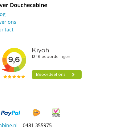
ver Douchecabine
log
ver ons
ontact
bine.nl
| 0481 355975