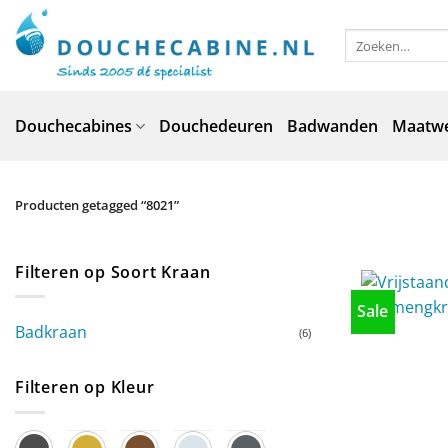
Ga
naar
Zoeken
naar:
inhoud
Douchecabines
Douchedeuren
Badwanden
Maatw
Producten getagged “8021”
Filteren op Soort Kraan
Sale
Badkraan
(6)
Filteren op Kleur