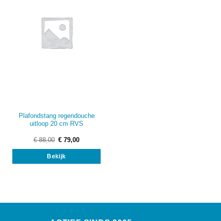
Plafondstang regendouche
uitloop 20 cm RVS
Oorspronkelijke
Huidige
€
88,00
€
79,00
prijs
prijs
was:
is:
Bekijk
€ 88,00.
€ 79,00.