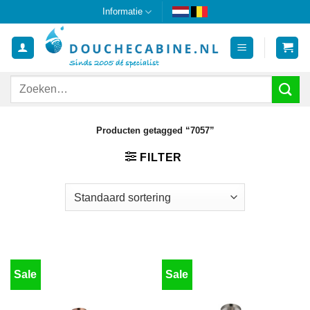
Ga
Informatie
naar
inhoud
Zoeken
naar:
Producten getagged “7057”
FILTER
Sale
Sale