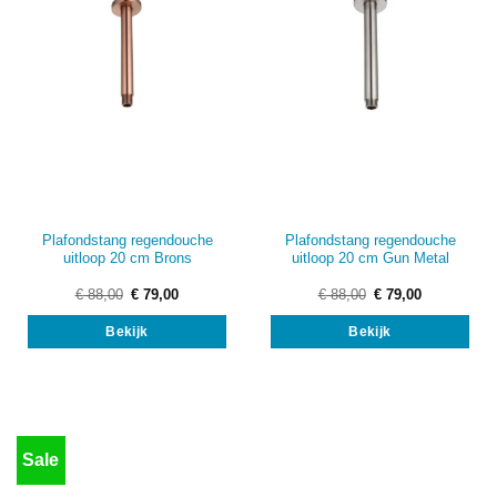
Plafondstang regendouche
Plafondstang regendouche
uitloop 20 cm Brons
uitloop 20 cm Gun Metal
Oorspronkelijke
Huidige
Oorspronkelijke
Huidige
€
88,00
€
79,00
€
88,00
€
79,00
prijs
prijs
prijs
prijs
was:
is:
was:
is:
Bekijk
Bekijk
€ 88,00.
€ 79,00.
€ 88,00.
€ 79,00.
Sale