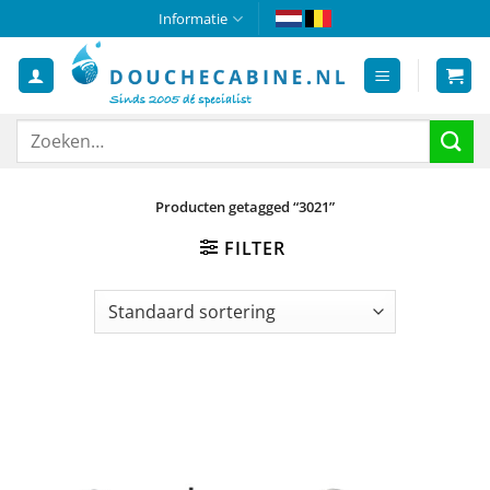
Ga
Informatie
naar
inhoud
Zoeken
naar:
Producten getagged “3021”
FILTER