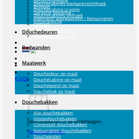
Bestelinformatie
Douchecabines vierkant/rechthoek
Reviews
Douchecabine U-vorm
Garantie bepaling
Douchecabines vijfhoek
Algemene voorwaarden / Retourneren
Inloopdouche
Contact
Contactgegevens
Douchedeuren
Veel gestelde vragen
Badwanden
Maatwerk
Douchedeur op maat
€
0,00
Douchecabine op maat
Douchewand op maat
Douchebak op maat
Douchebakken
Alle douchebakken
Inloopdouchebakken
Geen producten in de winkelwagen.
Composiet douchebakken
Natuursteen douchebakken
Terug naar winkel
Douchegoten