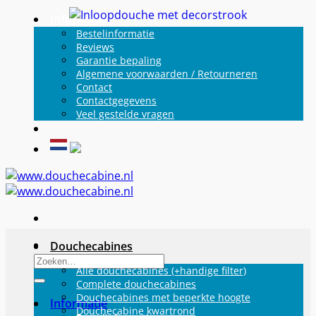
Ga
Informatie
naar
Bestelinformatie
Reviews
inhoud
Garantie bepaling
Algemene voorwaarden / Retourneren
Contact
Contactgegevens
Veel gestelde vragen
Douchecabines
Zoeken
Alle douchecabines (+handige filter)
naar:
Complete douchecabines
Douchecabines met beperkte hoogte
Informatie
Douchecabine kwartrond