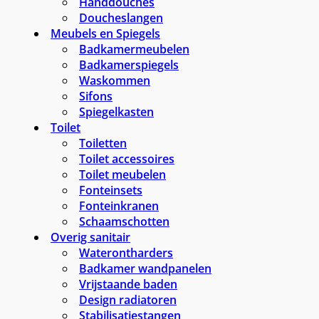
Handdouches
Doucheslangen
Meubels en Spiegels
Badkamermeubelen
Badkamerspiegels
Waskommen
Sifons
Spiegelkasten
Toilet
Toiletten
Toilet accessoires
Toilet meubelen
Fonteinsets
Fonteinkranen
Schaamschotten
Overig sanitair
Waterontharders
Badkamer wandpanelen
Vrijstaande baden
Design radiatoren
Stabilisatiestangen