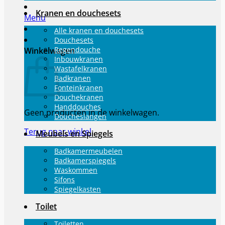
Kranen en douchesets
Menu
Alle kranen en douchesets
Douchesets
Regendouche
Winkelwagen
Inbouwkranen
Wastafelkranen
Badkranen
Fonteinkranen
Douchekranen
Handdouches
Geen producten in de winkelwagen.
Doucheslangen
Terug naar winkel
Meubels en Spiegels
Badkamermeubelen
Badkamerspiegels
Waskommen
Sifons
Spiegelkasten
Toilet
Toiletten