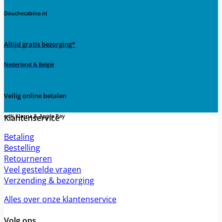
Deze
Douchecabine.nl
optie
kan
gekozen
worden
Altijd gratis bezorging*
op
de
Nederland & België
productpagina
Veilig online betalen
Klantenservice
ook Klarna & Apple Pay
Betaling
Bestelling
Retourneren
Veel gestelde vragen
Verzending & bezorging
Alles over onze klantenservice
Volg ons