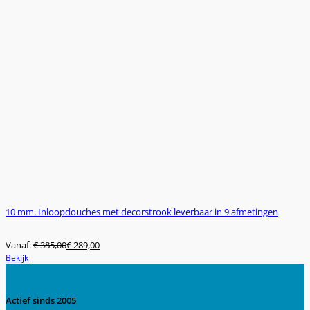
10 mm. Inloopdouches met decorstrook leverbaar in 9 afmetingen
Vanaf:
€
385,00
€
289,00
Dit
Bekijk
product
heeft
meerdere
Actief sinds 2005
variaties.