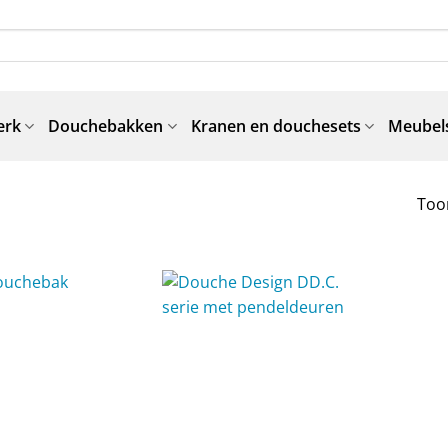
erk
Douchebakken
Kranen en douchesets
Meubels
Toon