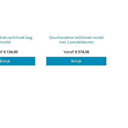
bak rechthoek laag
Douchecabine rechthoek model
model
met 2 pendeldeuren
f:
€
134,00
Vanaf:
€
574,00
Dit
Dit
Bekijk
Bekijk
product
product
heeft
heeft
meerdere
meerdere
variaties.
variaties.
Deze
Deze
optie
optie
kan
kan
gekozen
gekozen
worden
worden
op
op
de
de
productpagina
productpagi