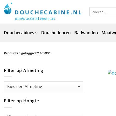
Ga
naar
Zoeken
naar:
inhoud
Douchecabines
Douchedeuren
Badwanden
Maatw
Producten getagged “140x90”
Filter op Afmeting
Filter op Hoogte