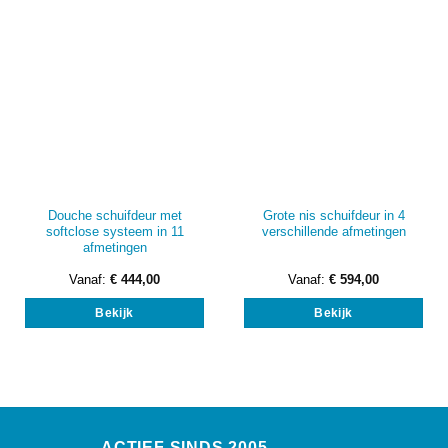
Douche schuifdeur met
Grote nis schuifdeur in 4
softclose systeem in 11
verschillende afmetingen
afmetingen
Vanaf:
€
444,00
Vanaf:
€
594,00
Dit
Dit
Bekijk
Bekijk
product
prod
heeft
heef
meerdere
mee
variaties.
vari
Deze
Dez
optie
opti
kan
kan
ACTIEF SINDS 2005