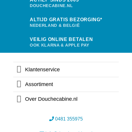
gekozen
gek
DOUCHECABINE.NL
worden
wor
op
op
ALTIJD GRATIS BEZORGING*
de
de
productpagina
prod
NEDERLAND & BELGIË
VEILIG ONLINE BETALEN
OOK KLARNA & APPLE PAY
Klantenservice
Assortiment
Over Douchecabine.nl
0481 355975