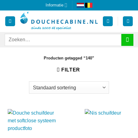
Ga
Informatie
naar
inhoud
Zoeken
naar:
Producten getagged “140”
FILTER