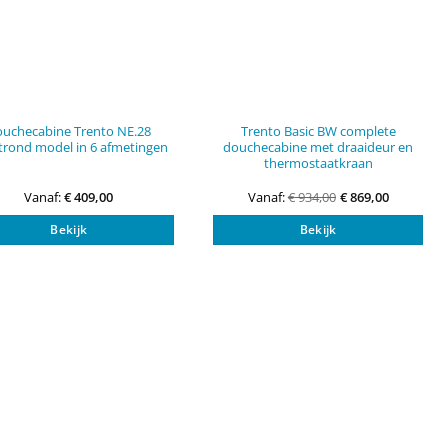
uchecabine Trento NE.28
Trento Basic BW complete
trond model in 6 afmetingen
douchecabine met draaideur en
thermostaatkraan
Vanaf:
€
409,00
Vanaf:
€
934,00
€
869,00
Dit
Dit
Bekijk
Bekijk
product
pro
heeft
heef
meerdere
mee
variaties.
vari
Deze
Dez
optie
opti
kan
kan
gekozen
gek
worden
wor
op
op
de
de