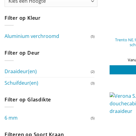
Filter op Kleur
Aluminium verchroomd
(5)
Trento NE.
sch
Filter op Deur
Vana
Draaideur(en)
(2)
Schuifdeur(en)
(3)
Filter op Glasdikte
6 mm
(5)
Filteren op Soort Kraan