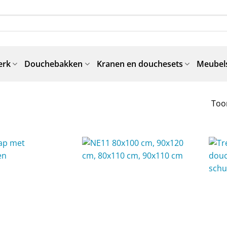
erk
Douchebakken
Kranen en douchesets
Meubels
Toon