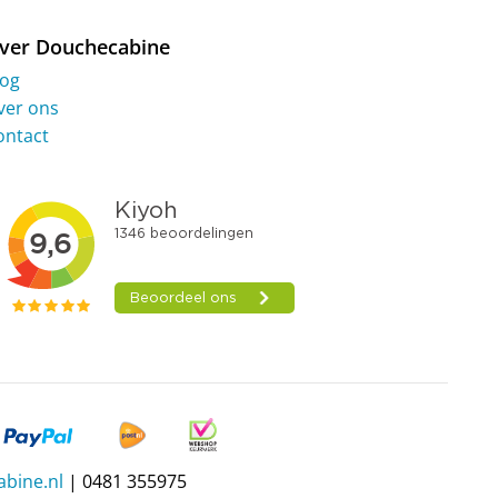
ver Douchecabine
log
ver ons
ontact
bine.nl
| 0481 355975