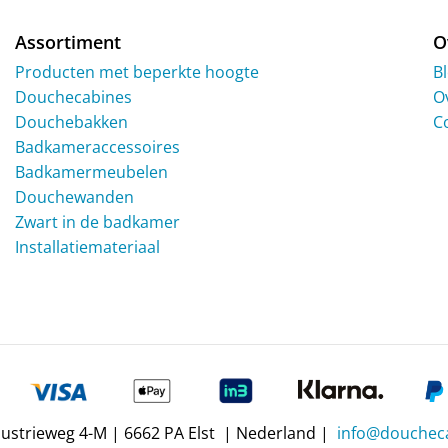
de
productpagina
Assortiment
O
Producten met beperkte hoogte
B
Douchecabines
O
Douchebakken
C
Badkameraccessoires
Badkamermeubelen
Douchewanden
Zwart in de badkamer
Installatiemateriaal
dustrieweg 4-M | 6662 PA Elst | Nederland |
info@doucheca