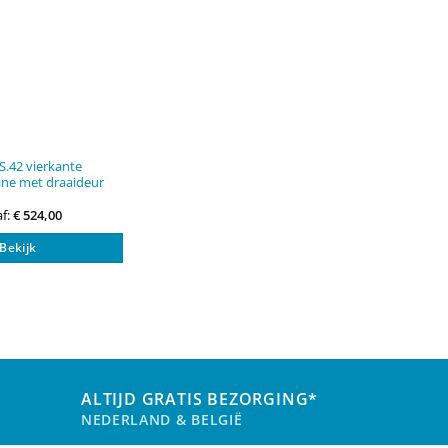
productpagina
productpagi
S.42 vierkante
ne met draaideur
f:
€
524,00
Dit
Bekijk
product
heeft
meerdere
variaties.
Deze
optie
kan
gekozen
ALTIJD GRATIS BEZORGING*
worden
NEDERLAND & BELGIË
op