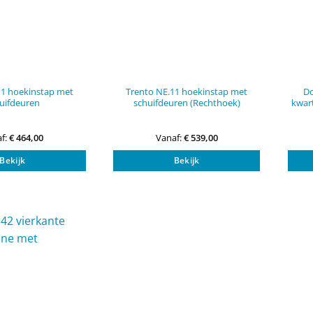
11 hoekinstap met
Trento NE.11 hoekinstap met
Do
uifdeuren
schuifdeuren (Rechthoek)
kwar
f:
€
464,00
Vanaf:
€
539,00
Dit
Dit
Bekijk
Bekijk
product
product
heeft
heeft
meerdere
meerdere
variaties.
variaties.
Deze
Deze
optie
optie
kan
kan
gekozen
gekozen
worden
worden
op
op
de
de