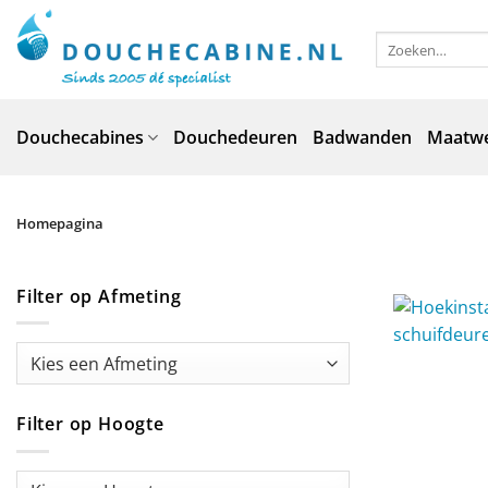
Ga
naar
Zoeken
naar:
inhoud
Douchecabines
Douchedeuren
Badwanden
Maatw
Homepagina
Filter op Afmeting
Filter op Hoogte