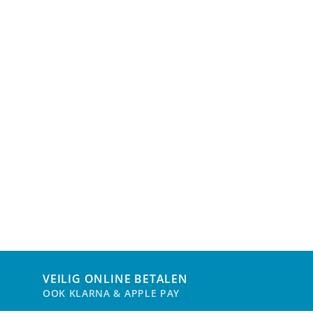
na
productpagina
pro
VEILIG ONLINE BETALEN
OOK KLARNA & APPLE PAY