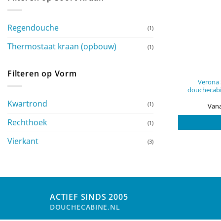
Regendouche
(1)
Thermostaat kraan (opbouw)
(1)
Filteren op Vorm
Verona 
douchecabi
Kwartrond
(1)
Vana
Rechthoek
(1)
Vierkant
(3)
ACTIEF SINDS 2005
DOUCHECABINE.NL