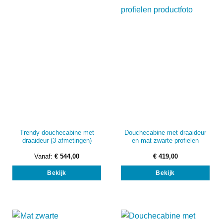
kan
kan
gekozen
gek
worden
wor
op
op
de
de
productpagina
prod
Trendy douchecabine met
Douchecabine met draaideur
draaideur (3 afmetingen)
en mat zwarte profielen
Vanaf:
€
544,00
€
419,00
Dit
Dit
Bekijk
Bekijk
product
prod
heeft
heef
meerdere
mee
variaties.
vari
Deze
Dez