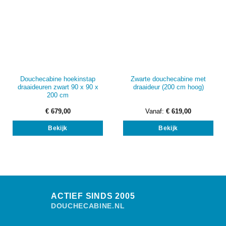
Douchecabine hoekinstap
Zwarte douchecabine met
draaideuren zwart 90 x 90 x
draaideur (200 cm hoog)
200 cm
€
679,00
Vanaf:
€
619,00
Dit
Bekijk
Bekijk
prod
heef
mee
vari
Dez
opti
kan
ACTIEF SINDS 2005
gek
DOUCHECABINE.NL
wor
op