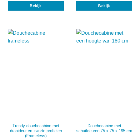
Dit
Dit
Bekijk
Bekijk
product
prod
heeft
heef
meerdere
mee
variaties.
vari
Deze
Dez
optie
opti
kan
kan
gekozen
gek
worden
wor
op
op
de
de
productpagina
prod
Trendy douchecabine met
Douchecabine met
draaideur en zwarte profielen
schuifdeuren 75 x 75 x 195 cm
(Frameless)