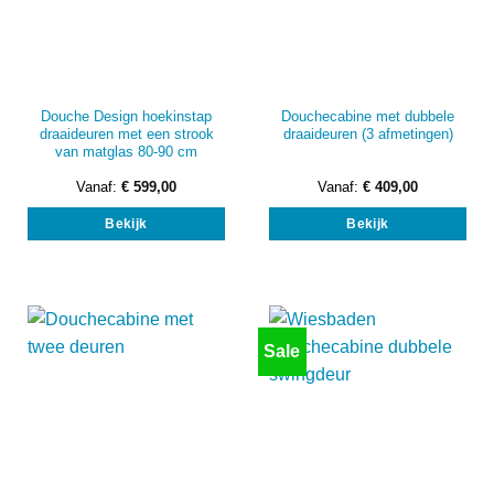
Douche Design hoekinstap
Douchecabine met dubbele
draaideuren met een strook
draaideuren (3 afmetingen)
van matglas 80-90 cm
Vanaf:
€
599,00
Vanaf:
€
409,00
Dit
Dit
Bekijk
Bekijk
product
prod
heeft
heef
meerdere
mee
variaties.
vari
Deze
Dez
optie
opti
Sale
kan
kan
gekozen
gek
worden
wor
op
op
de
de
productpagina
prod