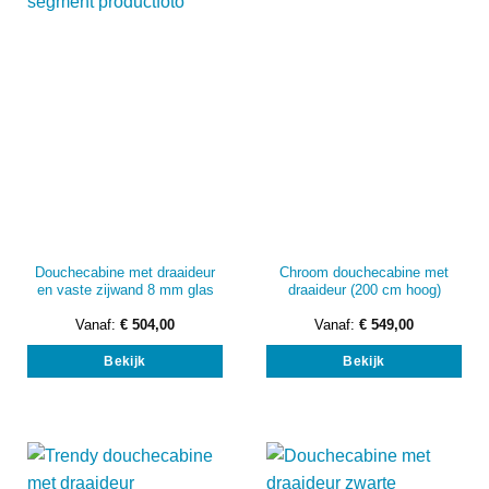
gekozen
gek
worden
wor
op
op
de
de
productpagina
prod
Douchecabine met draaideur
Chroom douchecabine met
en vaste zijwand 8 mm glas
draaideur (200 cm hoog)
Vanaf:
€
504,00
Vanaf:
€
549,00
Dit
Dit
Bekijk
Bekijk
product
prod
heeft
heef
meerdere
mee
variaties.
vari
Deze
Dez
optie
opti