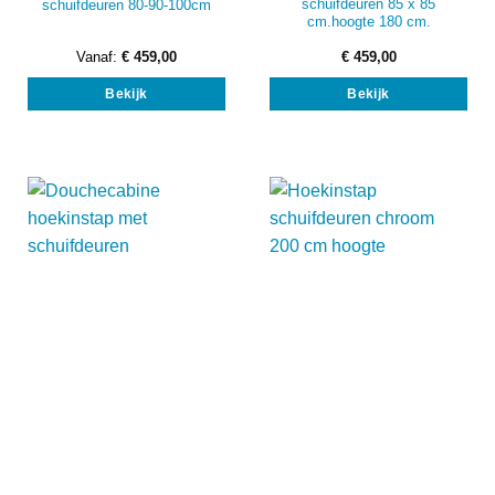
schuifdeuren 85 x 85
schuifdeuren 80-90-100cm
cm.hoogte 180 cm.
Vanaf:
€
459,00
€
459,00
Dit
Bekijk
Bekijk
product
heeft
meerdere
variaties.
Deze
optie
kan
gekozen
worden
op
de
productpagina