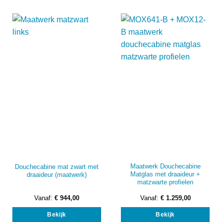
variaties.
vari
Deze
Dez
optie
opti
kan
kan
gekozen
gek
worden
wor
op
op
de
de
productpagina
prod
Maatwerk Douchecabine
Douchecabine mat zwart met
Matglas met draaideur +
draaideur (maatwerk)
matzwarte profielen
Vanaf:
€
944,00
Vanaf:
€
1.259,00
Dit
Dit
Bekijk
Bekijk
product
prod