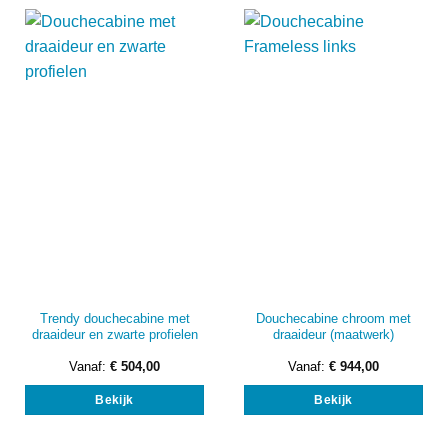
Deze
Dez
optie
opti
kan
kan
gekozen
gek
worden
wor
op
op
de
de
productpagina
prod
Trendy douchecabine met
Douchecabine chroom met
draaideur en zwarte profielen
draaideur (maatwerk)
Vanaf:
€
504,00
Vanaf:
€
944,00
Dit
Dit
Bekijk
Bekijk
product
prod
heeft
heef
meerdere
mee