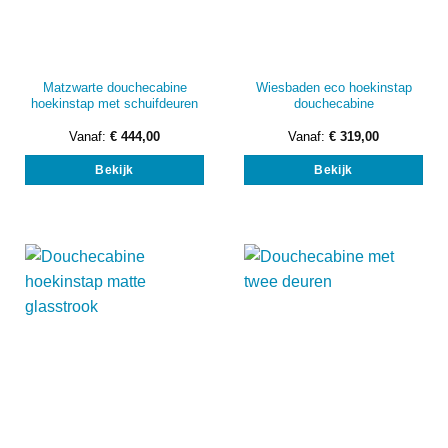
Matzwarte douchecabine
Wiesbaden eco hoekinstap
hoekinstap met schuifdeuren
douchecabine
Vanaf:
€
444,00
Vanaf:
€
319,00
Dit
Dit
Bekijk
Bekijk
product
prod
heeft
heef
meerdere
mee
variaties.
vari
Deze
Dez
optie
opti
kan
kan
gekozen
gek
worden
wor
op
op
de
de
productpagina
prod