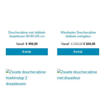
Douchecabine met dubbele
Wiesbaden Douchecabine
draaideuren 80-90-100 cm
dubbele swingdeur
Vanaf:
€
494,00
Vanaf:
€
769,00
€
604,00
Dit
Dit
Bekijk
Bekijk
product
prod
heeft
heef
meerdere
mee
variaties.
vari
Deze
Dez
optie
opti
kan
kan
gekozen
gek
worden
wor
op
op
de
de
productpagina
prod