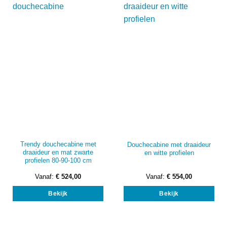
optie
opti
kan
kan
gekozen
gek
worden
wor
op
op
de
de
productpagina
prod
Trendy douchecabine met
Douchecabine met draaideur
draaideur en mat zwarte
en witte profielen
profielen 80-90-100 cm
Vanaf:
€
524,00
Vanaf:
€
554,00
Dit
Dit
Bekijk
Bekijk
product
prod
heeft
heef
meerdere
mee
variaties.
vari