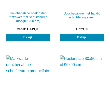
Douchecabine hoekinstap
Douchecabine met handig
matzwart met schuifdeuren
schuifdeursysteem
(hoogte: 200 cm)
Vanaf:
€
419,00
€
529,00
Dit
Bekijk
Bekijk
product
heeft
meerdere
variaties.
Deze
optie
kan
gekozen
worden
op
de
productpagina