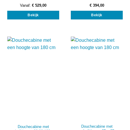
Vanaf:
€
529,00
€
394,00
Dit
Bekijk
Bekijk
product
heeft
meerdere
variaties.
Deze
optie
kan
gekozen
worden
op
de
productpagina
Douchecabine met
Douchecabine met