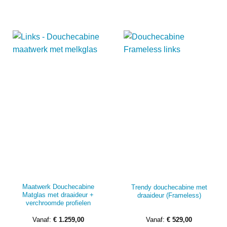
heeft
heef
meerdere
mee
variaties.
vari
Deze
Dez
optie
opti
kan
kan
gekozen
gek
worden
wor
op
op
de
de
productpagina
prod
Maatwerk Douchecabine
Trendy douchecabine met
Matglas met draaideur +
draaideur (Frameless)
verchroomde profielen
Vanaf:
€
1.259,00
Vanaf:
€
529,00