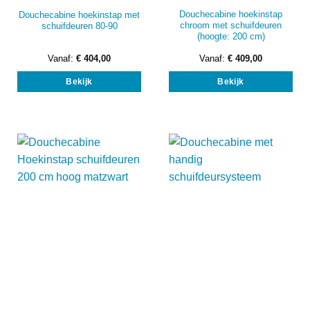
Douchecabine hoekinstap
Douchecabine hoekinstap met
chroom met schuifdeuren
schuifdeuren 80-90
(hoogte: 200 cm)
Vanaf:
€
404,00
Vanaf:
€
409,00
Dit
Dit
Bekijk
Bekijk
product
prod
heeft
heef
meerdere
mee
variaties.
vari
Deze
Dez
optie
opti
kan
kan
gekozen
gek
worden
wor
op
op
de
de
productpagina
prod