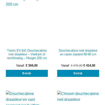
Trento EV.641 Douchecabine
Douchecabine met draaideur
met draaideur – Vierkant of
en vaste zijwand 80-90 cm
rechthoekig – Hoogte 200 cm
Vanaf:
€
504,00
Vanaf:
€
475,00
€
414,00
Dit
Dit
Bekijk
Bekijk
product
prod
heeft
heef
meerdere
mee
variaties.
vari
Deze
Dez
optie
opti
kan
kan