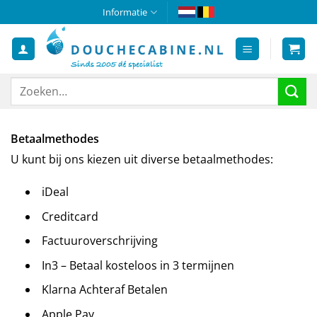
Ga
Informatie
naar
inhoud
Zoeken
naar:
Betaalmethodes
U kunt bij ons kiezen uit diverse betaalmethodes:
iDeal
Creditcard
Factuuroverschrijving
In3 – Betaal kosteloos in 3 termijnen
Klarna Achteraf Betalen
Apple Pay